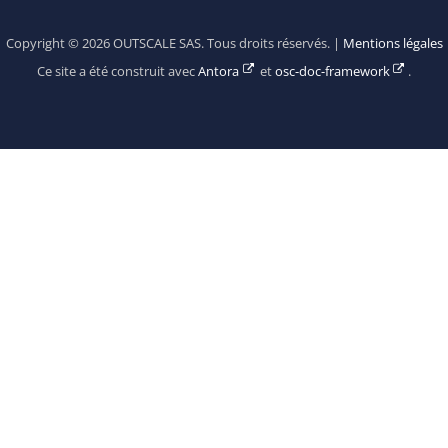
Copyright © 2026 OUTSCALE SAS. Tous droits réservés. |
Mentions légales
Ce site a été construit avec
Antora
et
osc-doc-framework
.