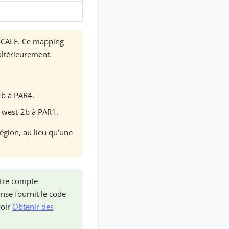
SCALE. Ce mapping
ultérieurement.
2b à PAR4.
-west-2b à PAR1.
égion, au lieu qu’une
otre compte
onse fournit le code
voir
Obtenir des