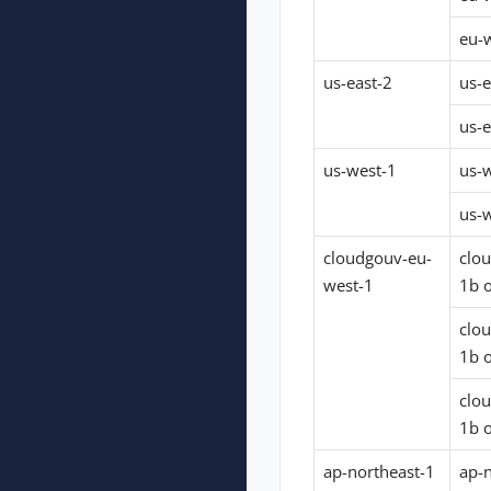
eu-w
us-east-2
us-e
us-e
us-west-1
us-w
us-w
cloudgouv-eu-
clo
west-1
1b 
clo
1b 
clo
1b 
ap-northeast-1
ap-n