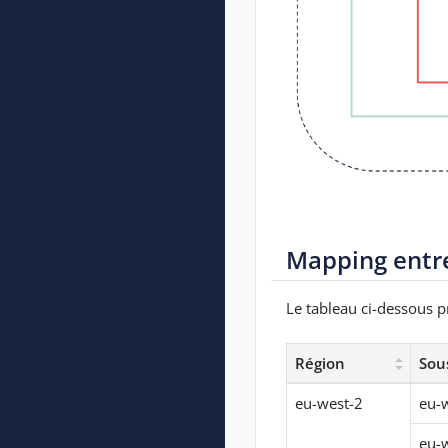
Mapping entre
Le tableau ci-dessous p
Région
Sou
eu-west-2
eu-w
eu-w