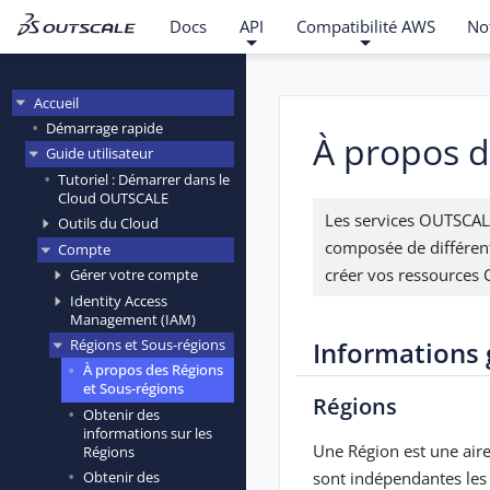
Docs
API
Compatibilité AWS
No
Accueil
Démarrage rapide
À propos d
Guide utilisateur
Tutoriel : Démarrer dans le
Cloud OUTSCALE
Les services OUTSCALE
Outils du Cloud
composée de différen
Compte
créer vos ressources 
Gérer votre compte
Identity Access
Management (IAM)
Informations 
Régions et Sous-régions
À propos des Régions
et Sous-régions
Régions
Obtenir des
informations sur les
Une Région est une air
Régions
sont indépendantes les 
Obtenir des