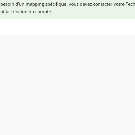
 besoin d’un mapping spécifique, vous devez contacter votre Tec
t la création du compte.
Copyright © 2026 OUTSCALE SAS. Tous droits réservés. |
Mentions légales
Ce site a été construit avec
Antora
et
osc-doc-framework
.