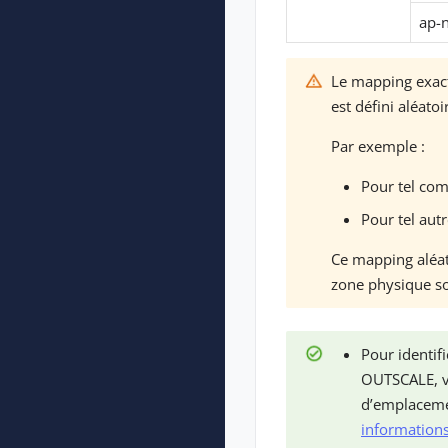
ap-n
Le mapping exac
est défini aléat
Par exemple :
Pour tel co
Pour tel au
Ce mapping aléato
zone physique so
Pour identif
OUTSCALE, v
d’emplacemen
informations