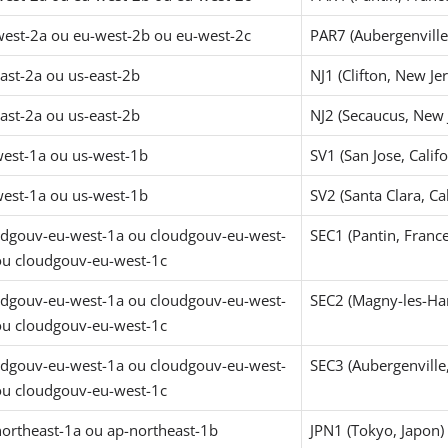
est-2a ou eu-west-2b ou eu-west-2c
PAR7 (Aubergenville
ast-2a ou us-east-2b
NJ1 (Clifton, New Jer
ast-2a ou us-east-2b
NJ2 (Secaucus, New J
est-1a ou us-west-1b
SV1 (San Jose, Califo
est-1a ou us-west-1b
SV2 (Santa Clara, Cal
udgouv-eu-west-1a ou cloudgouv-eu-west-
SEC1 (Pantin, France
ou cloudgouv-eu-west-1c
udgouv-eu-west-1a ou cloudgouv-eu-west-
SEC2 (Magny-les-Ha
ou cloudgouv-eu-west-1c
udgouv-eu-west-1a ou cloudgouv-eu-west-
SEC3 (Aubergenville
ou cloudgouv-eu-west-1c
ortheast-1a ou ap-northeast-1b
JPN1 (Tokyo, Japon)