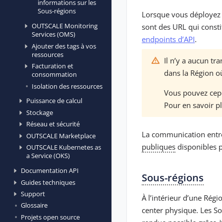
informations sur les
Sous-régions
Lorsque vous déployez d
OUTSCALE Monitoring
sont des URL qui consti
Services (OMS)
endpoints d’API
.
Ajouter des tags à vos
ressources
Il n’y a aucun t
Facturation et
dans la Région où
consommation
Isolation des ressources
Vous pouvez cepe
Puissance de calcul
Pour en savoir pl
Stockage
Réseau et sécurité
La communication entre 
OUTSCALE Marketplace
publiques
disponibles 
OUTSCALE Kubernetes as
a Service (OKS)
Documentation API
Sous-régions
Guides techniques
Support
À l’intérieur d’une Rég
Glossaire
center physique. Les So
Projets open source