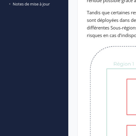
rendue possible grâce à
Notes de mise à jour
Tandis que certaines re
sont déployées dans de
différentes Sous-régions
risques en cas d’indispo