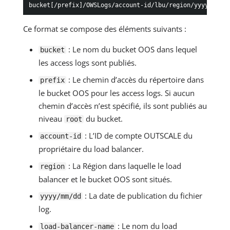
bucket[/prefix]/OWSLogs/account-id/lbu/region/yyyy/mm/dd
Ce format se compose des éléments suivants :
: Le nom du bucket OOS dans lequel
bucket
les access logs sont publiés.
: Le chemin d’accès du répertoire dans
prefix
le bucket OOS pour les access logs. Si aucun
chemin d’accès n’est spécifié, ils sont publiés au
niveau
du bucket.
root
: L’ID de compte OUTSCALE du
account-id
propriétaire du load balancer.
: La Région dans laquelle le load
region
balancer et le bucket OOS sont situés.
: La date de publication du fichier
yyyy/mm/dd
log.
: Le nom du load
load-balancer-name