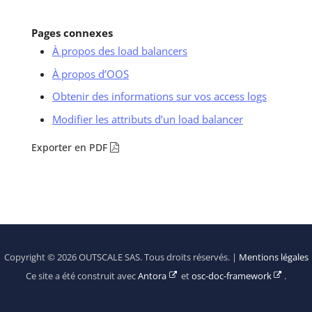
Pages connexes
À propos des load balancers
À propos d’OOS
Obtenir des informations sur vos access logs
Modifier les attributs d’un load balancer
Exporter en PDF
Copyright © 2026 OUTSCALE SAS. Tous droits réservés. |
Mentions légales
Ce site a été construit avec
Antora
et
osc-doc-framework
.