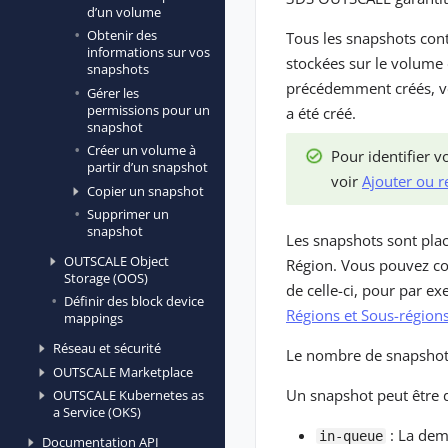
d’un volume
Obtenir des
Tous les snapshots con
informations sur vos
stockées sur le volume 
snapshots
précédemment créés, v
Gérer les
permissions pour un
a été créé.
snapshot
Créer un volume à
Pour identifier v
partir d’un snapshot
voir
Ajouter ou r
Copier un snapshot
Supprimer un
snapshot
Les snapshots sont plac
OUTSCALE Object
Région. Vous pouvez cop
Storage (OOS)
de celle-ci, pour par e
Définir des block device
Régions et Sous-région
mappings
Réseau et sécurité
Le nombre de snapshot
OUTSCALE Marketplace
Un snapshot peut être d
OUTSCALE Kubernetes as
a Service (OKS)
: La dem
in-queue
Documentation API