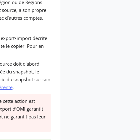
gion ou de Régions
t source, a son propre
vec d’autres comptes,
 export/import décrite
te le copier. Pour en
source doit d’abord
née du snapshot, le
opie du snapshot sur son
érente
.
cette action est
’export d’OMI garantit
ot ne garantit pas leur