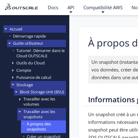
Docs
API
Compatibilité AWS
No
Accueil
Démarrage rapide
À propos d
Guide utilisateur
Tutoriel : Démarrer dans le
Cloud OUTSCALE
Un snapshot (instant
Outils du Cloud
vos données, créer de
Compte
données dans une au
Puissance de calcul
Stockage
Block Storage Unit (BSU)
Informations 
Travailler avec les
volumes
Travailler avec les
Un snapshot créé à un 
snapshots
informations nécessaire
À propos des
snapshots
snapshot peut être uti
Créer un snapshot
3DS OUTSCALE garantit 