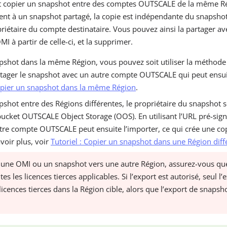
 copier un snapshot entre des comptes OUTSCALE de la même Ré
ent à un snapshot partagé, la copie est indépendante du snapsho
priétaire du compte destinataire. Vous pouvez ainsi la partager a
 à partir de celle-ci, et la supprimer.
pshot dans la même Région, vous pouvez soit utiliser la méthode
artager le snapshot avec un autre compte OUTSCALE qui peut ensui
pier un snapshot dans la même Région
.
shot entre des Régions différentes, le propriétaire du snapshot 
bucket OUTSCALE Object Storage (OOS). En utilisant l’URL pré-sig
autre compte OUTSCALE peut ensuite l’importer, ce qui crée une c
voir plus, voir
Tutoriel : Copier un snapshot dans une Région diff
 une OMI ou un snapshot vers une autre Région, assurez-vous que 
es les licences tierces applicables. Si l’export est autorisé, seul l
 licences tierces dans la Région cible, alors que l’export de snapsh