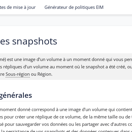
tes de mise à jour
Générateur de politiques EIM
es snapshots
ané) est une image d’un volume à un moment donné qui vous pe
s répliques d’un volume au moment où le snapshot a été créé, o
tre
Sous-région
ou Région.
générales
moment donné correspond à une image d’un volume qui contient 
s pour créer une réplique de ce volume, de la même taille ou de t
lisé pour sauvegarder vos données ou les partager avec d’autres
la persistance de vos snapshots et des données contenues dans c