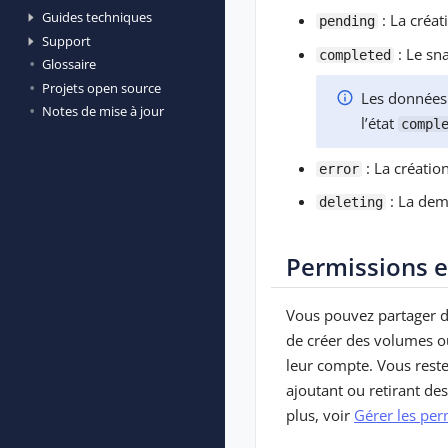
Guides techniques
: La créat
pending
Support
: Le sna
completed
Glossaire
Projets open source
Les données 
Notes de mise à jour
l’état
compl
: La créatio
error
: La dem
deleting
Permissions e
Vous pouvez partager 
de créer des volumes o
leur compte. Vous reste
ajoutant ou retirant d
plus, voir
Gérer les pe