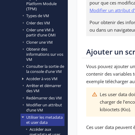
pour que ces modificat
Platform Module
(TPM)
Modifier un attribut 
Types de VM
Pour obtenir des info
Créer des VM
ou dans un navigateu
Créer une VM à
partir d’une OMI
Cloner une VM
Obtenir des
Ajouter un sc
informations sur vos
VM
Vous pouvez ajouter un
Consulter la sortie de
la console d’une VM
contenir des variables 
Accéder à vos VM
exemple télécharger au
Arrêter et démarrer
des VM
Les user data do
Redémarrer des VM
charger de l’enc
Modifier un attribut
kibioctets (Kio).
d’une VM
Utiliser les metadata
et user data
Ces user data peuvent ê
Accéder aux
metadata et user