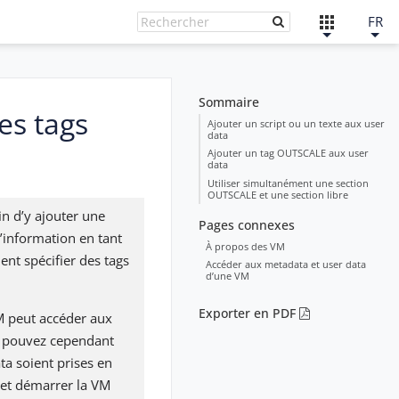
FR
Sommaire
es tags
Ajouter un script ou un texte aux user
data
Ajouter un tag OUTSCALE aux user
data
Utiliser simultanément une section
OUTSCALE et une section libre
in d’y ajouter une
Pages connexes
’information en tant
À propos des VM
nt spécifier des tags
Accéder aux metadata et user data
d’une VM
Exporter en PDF
VM peut accéder aux
us pouvez cependant
ta soient prises en
 et démarrer la VM