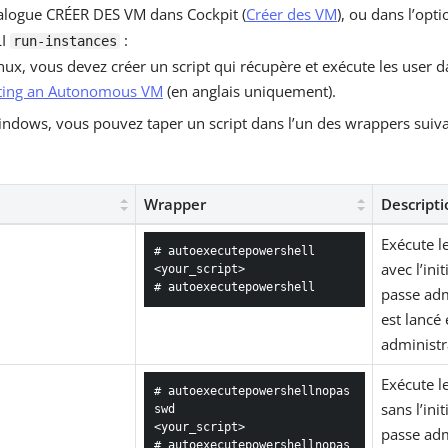
ialogue CRÉER DES VM dans Cockpit (
Créer des VM
), ou dans l’opt
LI
:
run-instances
nux, vous devez créer un script qui récupère et exécute les user d
ting an Autonomous VM
(en anglais uniquement).
ndows, vous pouvez taper un script dans l’un des wrappers suiva
Wrapper
Descripti
Exécute l
# autoexecutepowershell

avec l’ini
<your_script>

# autoexecutepowershell
passe adm
est lancé 
administr
Exécute l
# autoexecutepowershellnopas
sans l’ini
swd

<your_script>

passe adm
# autoexecutepowershellnopas