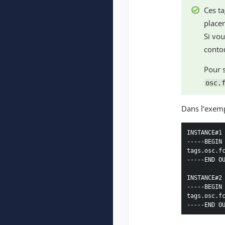
Ces t
place
Si vou
contou
Pour 
osc.
Dans l’exemp
INSTANCE#1 
-----BEGIN 
tags.osc.fc
-----END OU
INSTANCE#2 
-----BEGIN 
tags.osc.fc
-----END O