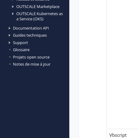
OUTSCALE Marketplace
OUTSCALE Kubernetes as
a Service (OKS)
Documentation API
Guides techniques
Support
Glossaire
Projets open source
Notes de mise à jour
Vbscript