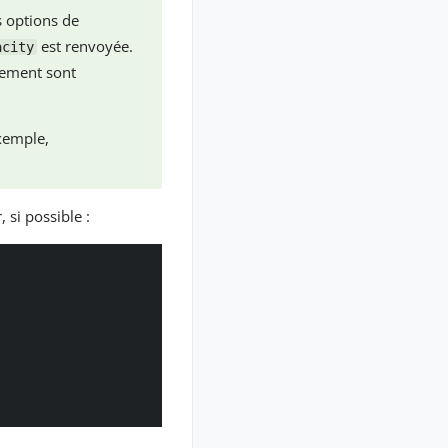
es options de
est renvoyée.
acity
cement sont
xemple,
si possible :