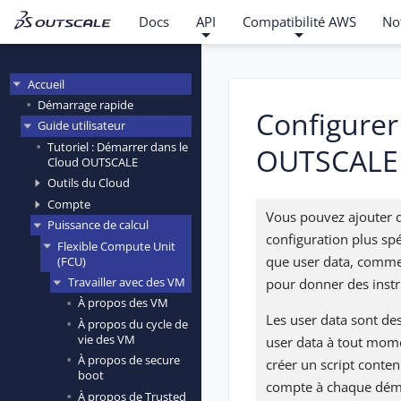
Docs
API
Compatibilité AWS
No
Accueil
Démarrage rapide
Configurer
Guide utilisateur
Tutoriel : Démarrer dans le
OUTSCALE
Cloud OUTSCALE
Outils du Cloud
Compte
Vous pouvez ajouter d
Puissance de calcul
configuration plus sp
Flexible Compute Unit
que user data, comme
(FCU)
Travailler avec des VM
pour donner des instr
À propos des VM
Les user data sont des
À propos du cycle de
vie des VM
user data à tout mome
À propos de secure
créer un script conten
boot
compte à chaque démar
À propos de Trusted