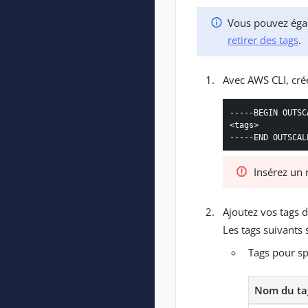
Vous pouvez égal
retirer des tags
.
Avec AWS CLI, cré
-----BEGIN OUTSC
<tags>

-----END OUTSCAL
Insérez un r
Ajoutez vos tags d
Les tags suivants 
Tags pour sp
Nom du ta