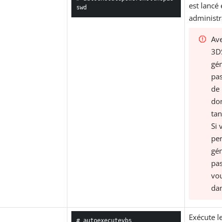
est lancé 
swd
administr
Av
3D
gén
pas
de 
don
tan
Si 
per
gén
pas
vou
dan
Exécute le
# autoexecutevbs
