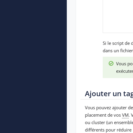
Si le script d
dans un fichie
Vous pou
exécute
Ajouter un ta
Vous pouvez ajouter de
placement de vos
VM
. 
ou cluster (un ensemble
différents pour réduire 