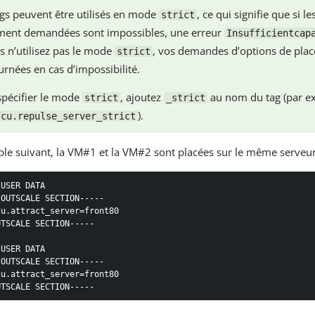
ags peuvent être utilisés en mode
, ce qui signifie que si l
strict
ment demandées sont impossibles, une erreur
Insufficientcap
s n’utilisez pas le mode
, vos demandes d’options de pla
strict
rnées en cas d’impossibilité.
spécifier le mode
, ajoutez
au nom du tag (par e
strict
_strict
).
fcu.repulse_server_strict
le suivant, la VM#1 et la VM#2 sont placées sur le même serveur, 
USER DATA

OUTSCALE SECTION-----

u.attract_server=front80

TSCALE SECTION-----

USER DATA

OUTSCALE SECTION-----

u.attract_server=front80

UTSCALE SECTION-----