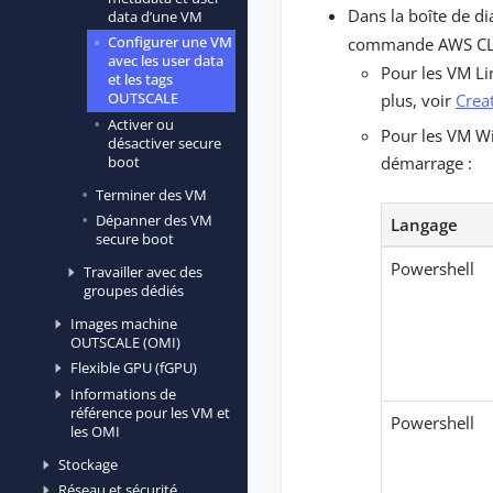
Dans la boîte de d
data d’une VM
Configurer une VM
commande AWS C
avec les user data
Pour les VM Li
et les tags
OUTSCALE
plus, voir
Crea
Activer ou
Pour les VM Wi
désactiver secure
boot
démarrage :
Terminer des VM
Dépanner des VM
Langage
secure boot
Powershell
Travailler avec des
groupes dédiés
Images machine
OUTSCALE (OMI)
Flexible GPU (fGPU)
Informations de
référence pour les VM et
Powershell
les OMI
Stockage
Réseau et sécurité