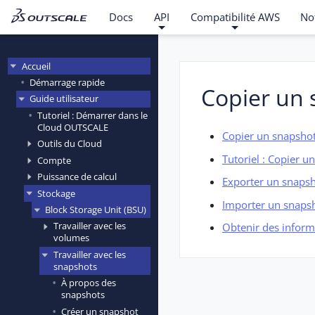
Docs
API
Compatibilité AWS
No
Accueil
Démarrage rapide
Copier un
Guide utilisateur
Tutoriel : Démarrer dans le
Cloud OUTSCALE
Copier un snapsho
Outils du Cloud
Tutoriel : Copier u
Compte
Puissance de calcul
Exporter un snapsh
Stockage
Importer un snaps
Block Storage Unit (BSU)
Travailler avec les
Obtenir des inform
volumes
Travailler avec les
snapshots
À propos des
snapshots
Créer un snapshot