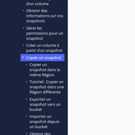
d’un volume
Obtenir des
informations sur vos
snapshots
Gérer les
permissions pour un
snapshot
Créer un volume à
partir d’un snapshot
Copier un snapshot
Copier un
snapshot dans la
même Région
Tutoriel : Copier un
snapshot dans une
Région différente
Exporter un
snapshot vers un
bucket
Importer un
snapshot depuis
un bucket
Obtenir des