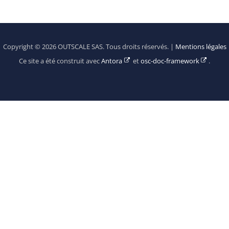
Copyright © 2026 OUTSCALE SAS. Tous droits réservés. |
Mentions légales
Ce site a été construit avec
Antora
et
osc-doc-framework
.