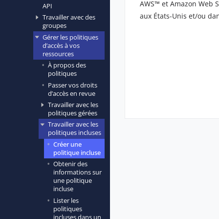
AWS™ et Amazon Web Ser
API
aux États-Unis et/ou dan
Travailler avec des
groupes
Gérer les politiques
d’accès à vos
ressources
À propos des
politiques
Passer vos droits
d’accès en revue
Travailler avec les
politiques gérées
Travailler avec les
politiques incluses
Créer une
politique incluse
Obtenir des
informations sur
une politique
incluse
Lister les
politiques
incluses dans un