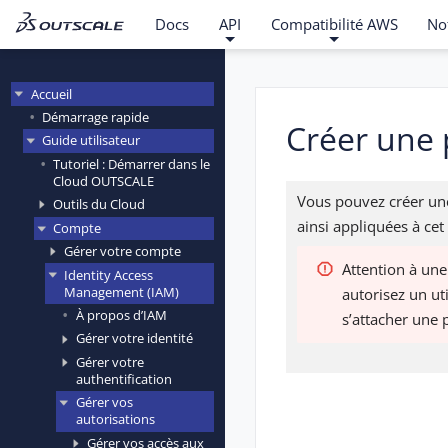
Docs
API
Compatibilité AWS
No
Accueil
Démarrage rapide
Créer une 
Guide utilisateur
Tutoriel : Démarrer dans le
Cloud OUTSCALE
Vous pouvez créer une 
Outils du Cloud
ainsi appliquées à cet
Compte
Gérer votre compte
Attention à une
Identity Access
Management (IAM)
autorisez un uti
À propos d’IAM
s’attacher une 
Gérer votre identité
Gérer votre
authentification
Gérer vos
autorisations
Gérer vos accès aux