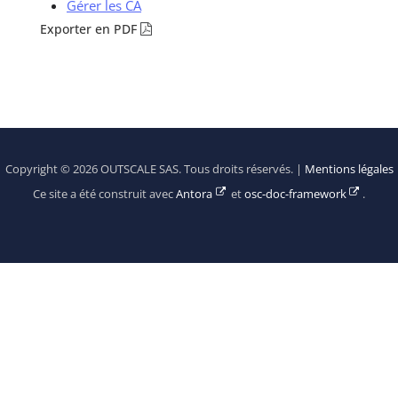
Gérer les CA
Exporter en PDF
Copyright © 2026 OUTSCALE SAS. Tous droits réservés. |
Mentions légales
Ce site a été construit avec
Antora
et
osc-doc-framework
.