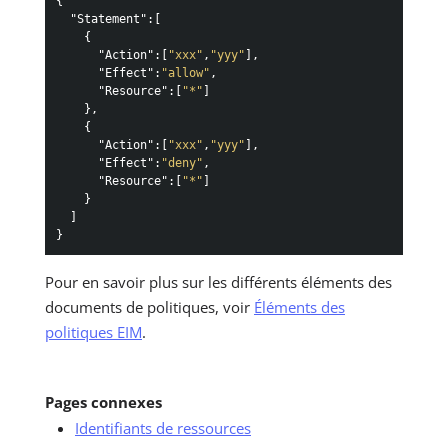
{
"Statement"
:
[
{
"Action"
:
[
"xxx"
,
"yyy"
]
,
"Effect"
:
"allow"
,
"Resource"
:
[
"*"
]
}
,
{
"Action"
:
[
"xxx"
,
"yyy"
]
,
"Effect"
:
"deny"
,
"Resource"
:
[
"*"
]
}
]
}
Pour en savoir plus sur les différents éléments des
documents de politiques, voir
Éléments des
politiques EIM
.
Pages connexes
Identifiants de ressources