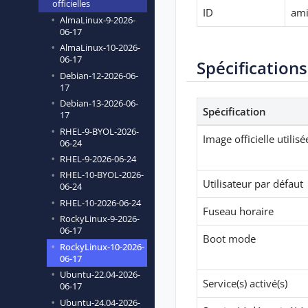
officielles
ID
ami
AlmaLinux-9-2026-
06-17
AlmaLinux-10-2026-
06-17
Spécifications
Debian-12-2026-06-
17
Debian-13-2026-06-
Spécification
17
RHEL-9-BYOL-2026-
Image officielle utilisé
06-24
RHEL-9-2026-06-24
RHEL-10-BYOL-2026-
Utilisateur par défaut
06-24
RHEL-10-2026-06-24
Fuseau horaire
RockyLinux-9-2026-
06-17
Boot mode
RockyLinux-10-2026-
06-17
Ubuntu-22.04-2026-
Service(s) activé(s)
06-17
Ubuntu-24.04-2026-