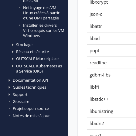
des OMI
libxcrypt
Nettoyage des VM
Linux créées à partir
json-c
d’une OMI partagée
Installer les drivers
libattr
Virtio requis sur les VM
Windows
libacl
Stockage
popt
Réseau et sécurité
OUTSCALE Marketplace
readline
OUTSCALE Kubernetes as
a Service (OKS)
gdbm-libs
Documentation API
libffi
Guides techniques
Support
libstdc++
Glossaire
Projets open source
libunistring
Notes de mise à jour
libidn2
pcre2