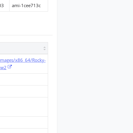
03
ami-1cee713c
/images/x86_64/Rocky-
ow2