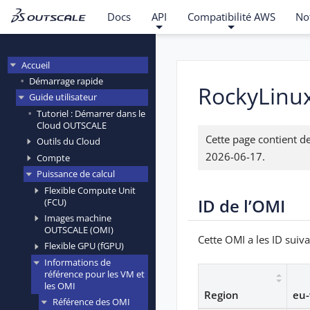
Docs
API
Compatibilité AWS
No
Accueil
Démarrage rapide
RockyLinu
Guide utilisateur
Tutoriel : Démarrer dans le
Cloud OUTSCALE
Cette page contient 
Outils du Cloud
2026-06-17.
Compte
Puissance de calcul
Flexible Compute Unit
ID de l’OMI
(FCU)
Images machine
OUTSCALE (OMI)
Cette OMI a les ID suiva
Flexible GPU (fGPU)
Informations de
référence pour les VM et
les OMI
Region
eu-
Référence des OMI