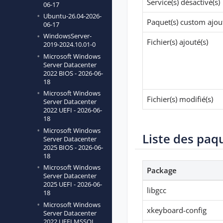
Service(s) désactivé(s)
06-17
Ubuntu-26.04-2026-
Paquet(s) custom ajout
06-17
WindowsServer-
Fichier(s) ajouté(s)
2019-2024.10.01-0
Microsoft Windows
Server Datacenter
2022 BIOS - 2026-06-
18
Microsoft Windows
Fichier(s) modifié(s)
Server Datacenter
2022 UEFI - 2026-06-
18
Microsoft Windows
Liste des paq
Server Datacenter
2025 BIOS - 2026-06-
18
Microsoft Windows
Package
Server Datacenter
2025 UEFI - 2026-06-
libgcc
18
Microsoft Windows
xkeyboard-config
Server Datacenter
2022 UEFI MSSQL