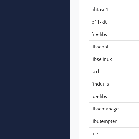
libtasn1
p11-kit
file-libs
libsepol
libselinux
sed
findutils
lua-libs
libsemanage
libutempter
file