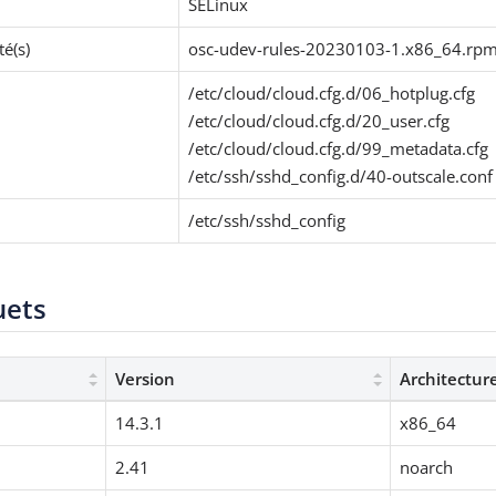
SELinux
é(s)
osc-udev-rules-20230103-1.x86_64.rp
/etc/cloud/cloud.cfg.d/06_hotplug.cfg
/etc/cloud/cloud.cfg.d/20_user.cfg
/etc/cloud/cloud.cfg.d/99_metadata.cfg
/etc/ssh/sshd_config.d/40-outscale.conf
/etc/ssh/sshd_config
uets
Version
Architectur
14.3.1
x86_64
2.41
noarch