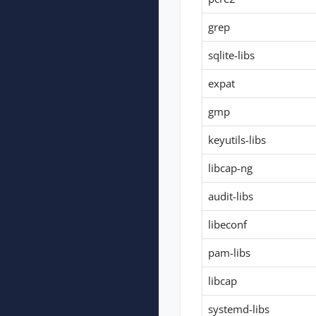
grep
sqlite-libs
expat
gmp
keyutils-libs
libcap-ng
audit-libs
libeconf
pam-libs
libcap
systemd-libs