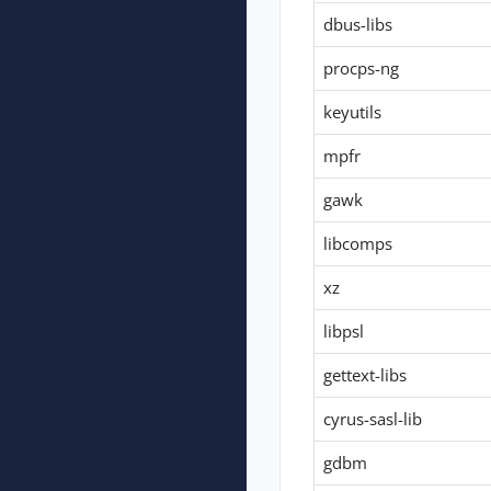
dbus-libs
procps-ng
keyutils
mpfr
gawk
libcomps
xz
libpsl
gettext-libs
cyrus-sasl-lib
gdbm