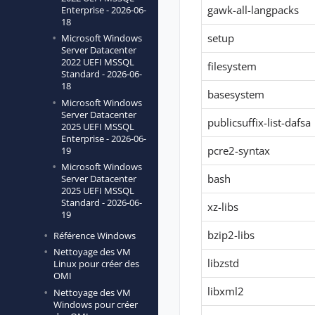
gawk-all-langpacks
Enterprise - 2026-06-
18
setup
Microsoft Windows
Server Datacenter
2022 UEFI MSSQL
filesystem
Standard - 2026-06-
18
basesystem
Microsoft Windows
Server Datacenter
publicsuffix-list-dafsa
2025 UEFI MSSQL
Enterprise - 2026-06-
pcre2-syntax
19
Microsoft Windows
bash
Server Datacenter
2025 UEFI MSSQL
Standard - 2026-06-
xz-libs
19
bzip2-libs
Référence Windows
Nettoyage des VM
libzstd
Linux pour créer des
OMI
libxml2
Nettoyage des VM
Windows pour créer