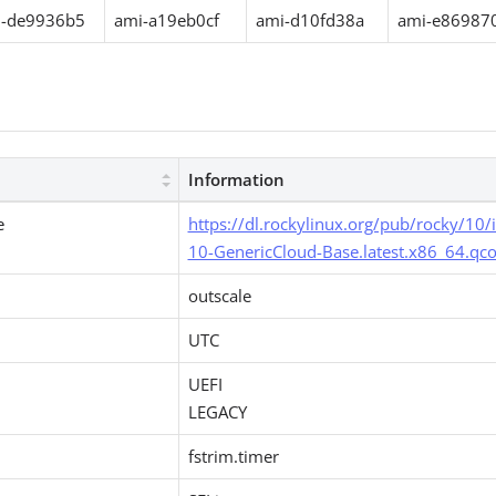
-de9936b5
ami-a19eb0cf
ami-d10fd38a
ami-e86987
Information
e
https://dl.rockylinux.org/pub/rocky/10
10-GenericCloud-Base.latest.x86_64.qc
outscale
UTC
UEFI
LEGACY
fstrim.timer