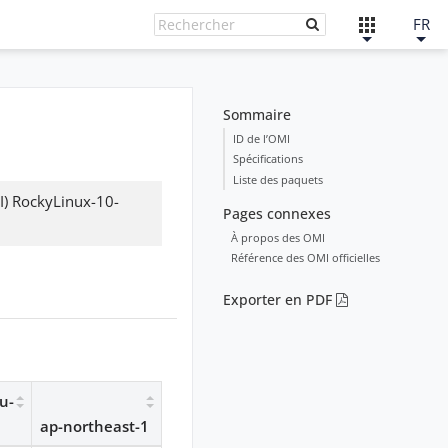
FR
Sommaire
ID de l’OMI
Spécifications
Liste des paquets
I) RockyLinux-10-
Pages connexes
À propos des OMI
Référence des OMI officielles
Exporter en PDF
u-
ap-northeast-1