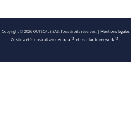
Copyright © 2026 OUTSCALE SAS. Tous droits réservés. |
Mentions légales
Ce site a été construit avec
Antora
et
osc-doc-framework
.