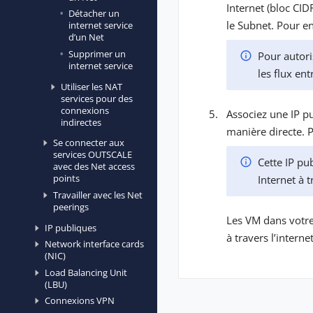
Internet (bloc CID
Détacher un
le Subnet. Pour en
internet service
d’un Net
Supprimer un
Pour autori
internet service
les flux ent
Utiliser les NAT
services pour des
connexions
Associez une IP p
indirectes
manière directe. P
Se connecter aux
services OUTSCALE
Cette IP pub
avec des Net access
points
Internet à t
Travailler avec les Net
peerings
Les VM dans votre
IP publiques
à travers l’interne
Network interface cards
(NIC)
Load Balancing Unit
(LBU)
Connexions VPN