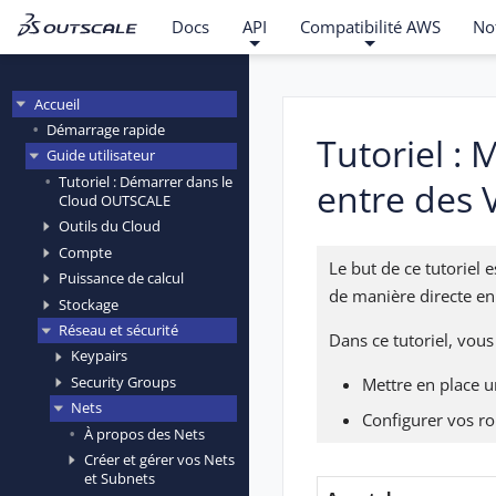
Docs
API
Compatibilité AWS
No
Accueil
Démarrage rapide
Tutoriel :
Guide utilisateur
Tutoriel : Démarrer dans le
entre des
Cloud OUTSCALE
Outils du Cloud
Compte
Le but de ce tutoriel
Puissance de calcul
de manière directe en
Stockage
Réseau et sécurité
Dans ce tutoriel, vous
Keypairs
Security Groups
Mettre en place u
Nets
Configurer vos ro
À propos des Nets
Créer et gérer vos Nets
et Subnets