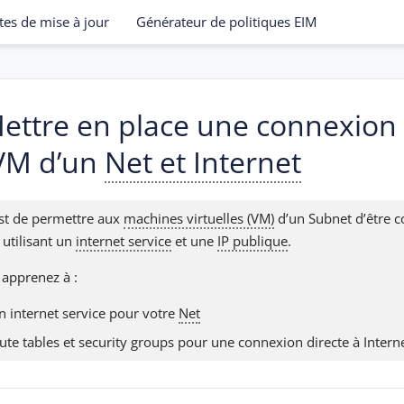
tes de mise à jour
Générateur de politiques EIM
 Mettre en place une connexion 
 VM d’un
Net et Internet
 est de permettre aux
machines virtuelles (VM)
d’un Subnet d’être c
 utilisant un
internet service
et une
IP publique
.
 apprenez à :
n internet service pour votre
Net
ute tables et security groups pour une connexion directe à Intern