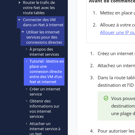
Avant de commencer
Router le trafic de
votre Net avec les
Mettez en place 
route tables
Connecter des VM
Allouez à votre 
dans un Net à Internet
Allouer une IP p
Utiliser les internet
services pour des
connexions directes
À propos des
Créez un internet 
internet services
Tutoriel : Mettre en
Attachez un intern
place une
connexion directe
entre des VM d’un
Dans la route tab
Net et Internet
destination et l’ID
Créer un internet
service
Vous pouvez
Obtenir des
destination
informations sur
vos internet
une plage d
services
Attacher un
internet service à
Pour autoriser les
un Net