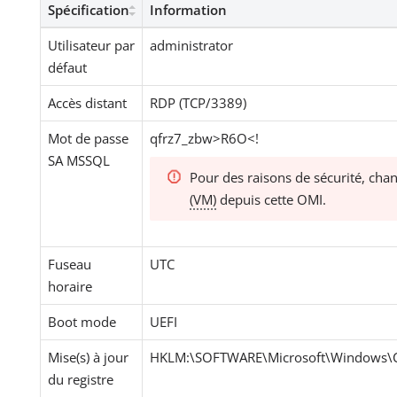
Spécification
Information
Utilisateur par
administrator
défaut
Accès distant
RDP (TCP/3389)
Mot de passe
qfrz7_zbw>R6O<!
SA MSSQL
Pour des raisons de sécurité, cha
(VM)
depuis cette OMI.
Fuseau
UTC
horaire
Boot mode
UEFI
Mise(s) à jour
HKLM:\SOFTWARE\Microsoft\Windows\Cu
du registre