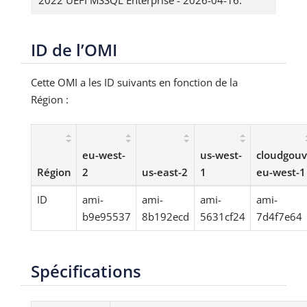
2022 UEFI MSSQL Enterprise - 2026-04-16.
ID de l’OMI
Cette OMI a les ID suivants en fonction de la
Région :
eu-west-
us-west-
cloudgouv
Région
2
us-east-2
1
eu-west-1
ID
ami-
ami-
ami-
ami-
b9e95537
8b192ecd
5631cf24
7d4f7e64
Spécifications